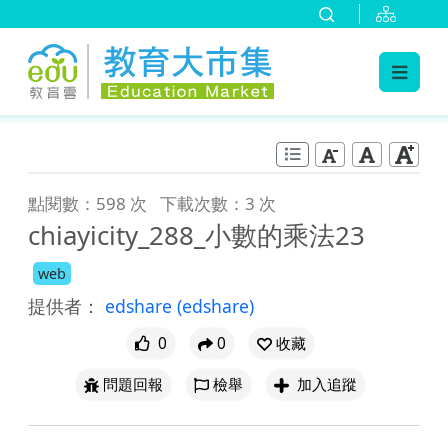
:::
跳到主要內容
:::
點閱數：598 次
下載次數：3 次
chiayicity_288_小數的乘法23
web
提供者：
edshare
(edshare)
0
0
收藏
問題回報
檢舉
加入追蹤