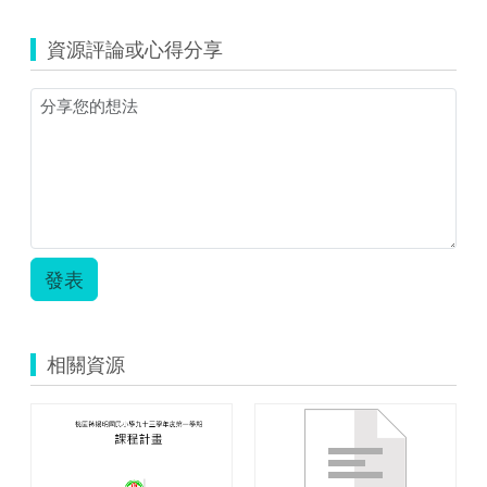
yunlin_509_01.
〈那
資源評論或心得分享
默
默
的
一
群〉
教
案
設
計.zip
發表
相關資源