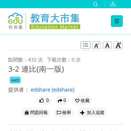
:::
跳到主要內容
:::
點閱數：432 次
下載次數：0 次
3-2 連比(南一版)
web
提供者：
edshare
(edshare)
0
0
收藏
問題回報
檢舉
加入追蹤