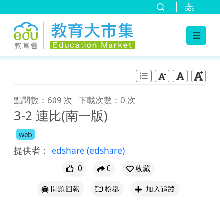
:::
跳到主要內容
:::
點閱數：609 次
下載次數：0 次
3-2 連比(南一版)
web
提供者：
edshare
(edshare)
0
0
收藏
問題回報
檢舉
加入追蹤