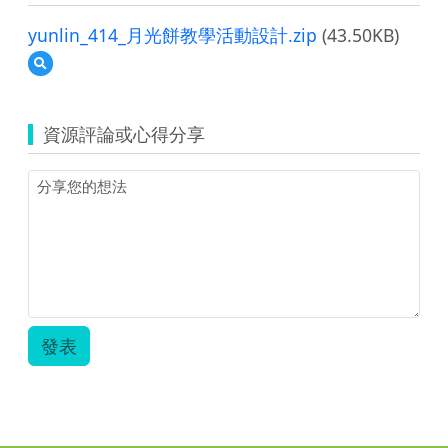
yunlin_414_月光餅教學活動設計.zip
(43.50KB)
預
覽
yunlin_414_
月
資源評論或心得分享
光
餅
教
學
活
動
設
計.zip
發表