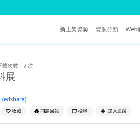
新上架資源
資源分類
We
下載次數：2 次
科展
e
(edshare)
收藏
問題回報
檢舉
加入追蹤