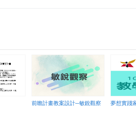
前瞻計畫教案設計─敏銳觀察
夢想實踐