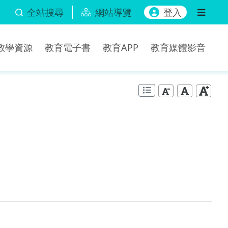
全站搜尋
網站導覽
登入
b教學資源
教育電子書
教育APP
教育媒體影音