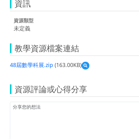
資訊
資源類型
未定義
教學資源檔案連結
48屆數學科展.zip
(163.00KB)
預
覽
48
屆
資源評論或心得分享
數
學
科
展.zip