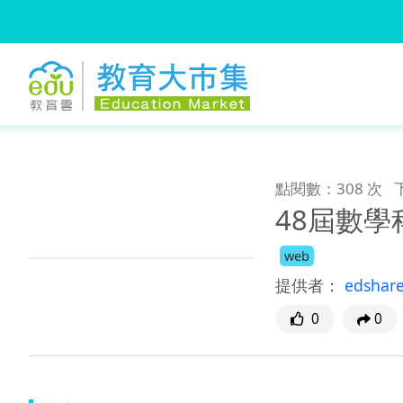
:::
跳到主要內容
:::
點閱數：308 次
48屆數學
web
提供者：
edshar
0
0