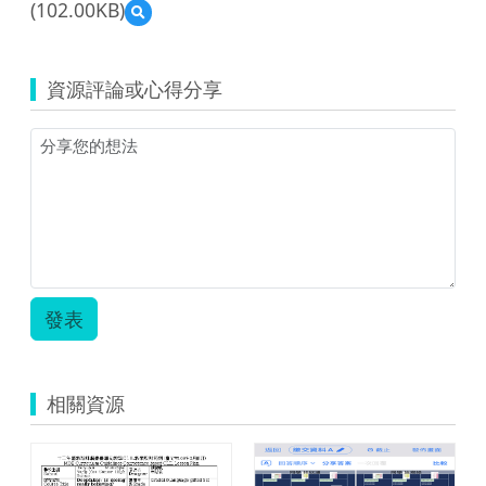
(102.00KB)
預
覽
chiayicity_703_
幫
資源評論或心得分享
小
狗
找
新
家
教
案
設
計.zip
發表
相關資源