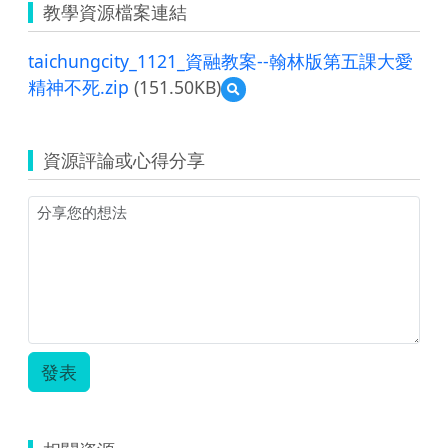
教學資源檔案連結
taichungcity_1121_資融教案--翰林版第五課大愛
精神不死.zip
(151.50KB)
預
覽
taichungcity_1121_
資
資源評論或心得分享
融
教
案-
-
翰
林
版
第
五
課
大
發表
愛
精
神
不