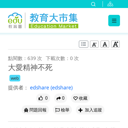
:::
跳到主要內容
:::
點閱數：639 次
下載次數：0 次
大愛精神不死
web
提供者：
edshare
(edshare)
0
0
收藏
問題回報
檢舉
加入追蹤