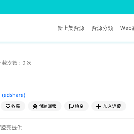
新上架資源
資源分類
We
下載次數：0 次
e
(edshare)
收藏
問題回報
檢舉
加入追蹤
蕭慶亮提供