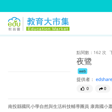
:::
跳到主要內容
:::
點閱數：162 次
夜鷺
web
提供者：
edshar
0
0
南投縣國民小學自然與生活科技輔導團員 康壽國小