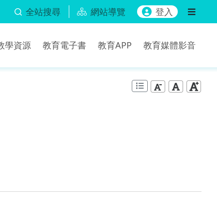
全站搜尋
網站導覽
登入
b教學資源
教育電子書
教育APP
教育媒體影音