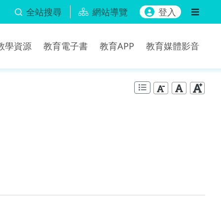
全站搜尋
網站導覽
登入
b教學資源
教育電子書
教育APP
教育媒體影音