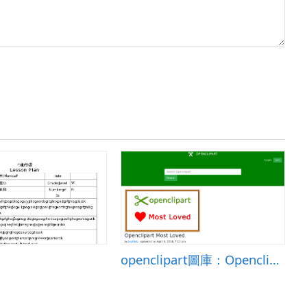
openclipart圖庫：Openclipart Most Loved