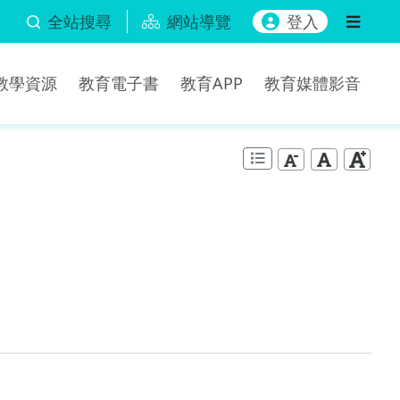
全站搜尋
網站導覽
登入
b教學資源
教育電子書
教育APP
教育媒體影音