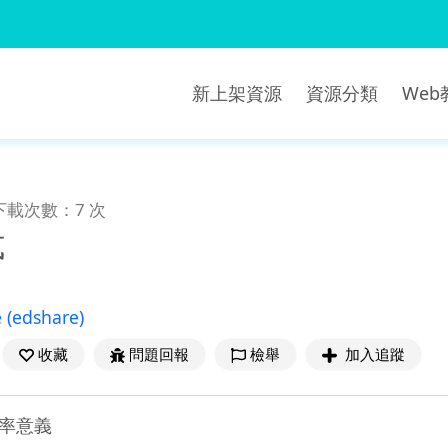
新上架資源
資源分類
We
下載次數：7 次
式
e
(edshare)
收藏
問題回報
檢舉
加入追蹤
率意義