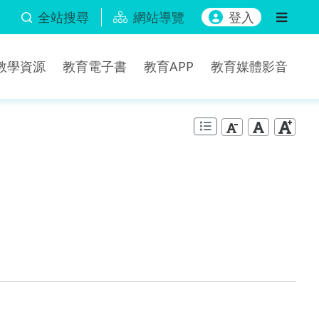
全站搜尋
網站導覽
登入
b教學資源
教育電子書
教育APP
教育媒體影音