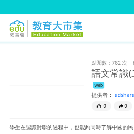
:::
跳到主要內容
:::
點閱數：782 次
語文常識(
web
提供者：
edshar
0
0
學生在認識對聯的過程中，也能夠同時了解中國的民