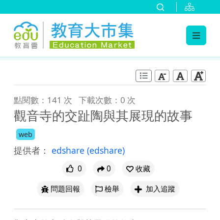
:::
跳到主要內容
:::
點閱數：141 次
下載次數：0 次
觀音寺的交趾陶與其展現的故事
web
提供者：
edshare
(edshare)
0
0
收藏
問題回報
檢舉
加入追蹤