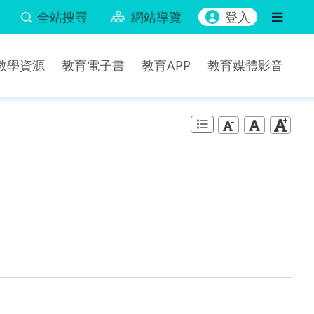
全站搜尋
網站導覽
登入
b教學資源
教育電子書
教育APP
教育媒體影音