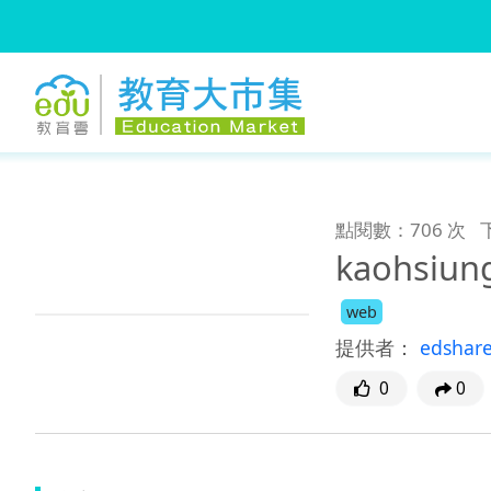
:::
跳到主要內容
:::
點閱數：706 次
kaohsiun
web
提供者：
edshar
0
0