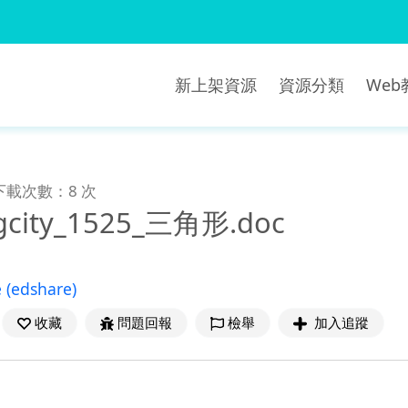
新上架資源
資源分類
We
下載次數：8 次
gcity_1525_三角形.doc
e
(edshare)
收藏
問題回報
檢舉
加入追蹤