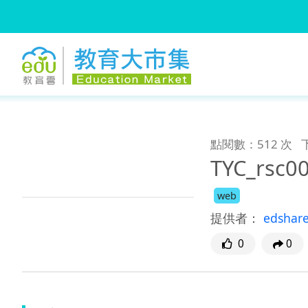
:::
跳到主要內容
:::
點閱數：512 次
TYC_rsc0
web
提供者：
edshar
0
0