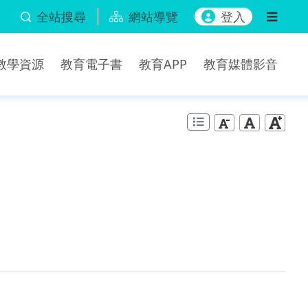
全站搜尋
網站導覽
登入
b教學資源
教育電子書
教育APP
教育媒體影音