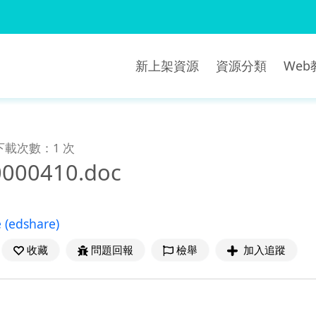
新上架資源
資源分類
We
下載次數：1 次
0000410.doc
e
(edshare)
收藏
問題回報
檢舉
加入追蹤