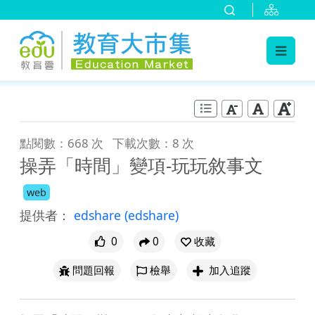
:::
跳到主要內容
:::
點閱數：668 次
下載次數：8 次
操弄「時間」變項-玩玩敘事文
web
提供者：
edshare
(edshare)
0
0
收藏
問題回報
檢舉
加入追蹤