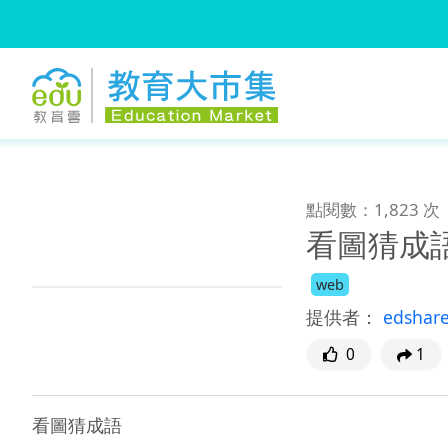
:::
跳到主要內容
:::
點閱數：1,823 次
看圖猜成
web
提供者：
edshar
0
1
看圖猜成語