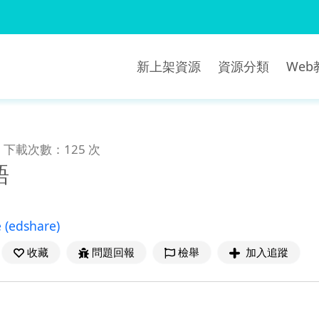
新上架資源
資源分類
We
下載次數：125 次
語
e
(edshare)
收藏
問題回報
檢舉
加入追蹤