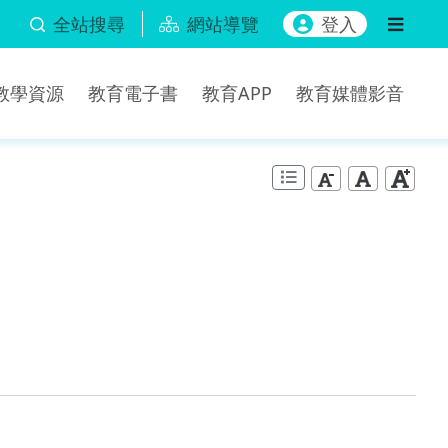
全站搜尋
網站導覽
登入
b教學資源
教育電子書
教育APP
教育媒體影音