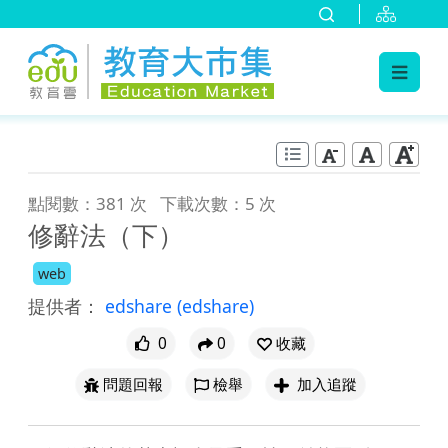
:::
跳到主要內容
:::
點閱數：381 次
下載次數：5 次
修辭法（下）
web
提供者：
edshare
(edshare)
0
0
收藏
問題回報
檢舉
加入追蹤