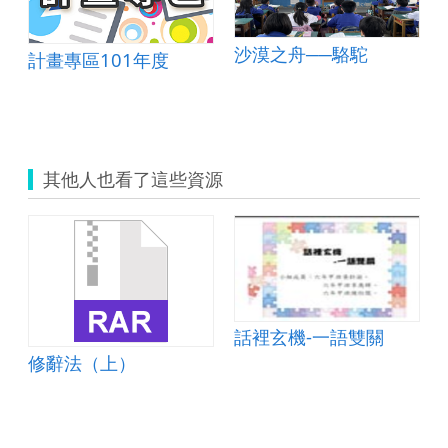
沙漠之舟──駱駝
計畫專區101年度
其他人也看了這些資源
話裡玄機-一語雙關
修辭法（上）