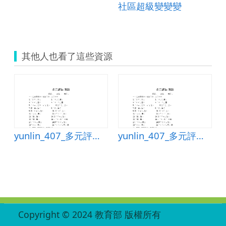
我的好朋友
社區超級變變變
其他人也看了這些資源
yunlin_407_多元評量--測驗
yunlin_407_多元評量--測驗
:::
Copyright © 2024 教育部 版權所有