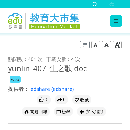
:::
跳到主要內容
:::
點閱數：401 次
下載次數：4 次
yunlin_407_生之歌.doc
web
提供者：
edshare
(edshare)
0
0
收藏
問題回報
檢舉
加入追蹤