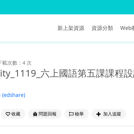
新上架資源
資源分類
We
下載次數：4 次
ngcity_1119_六上國語第五課課程
e
(edshare)
收藏
問題回報
檢舉
加入追蹤