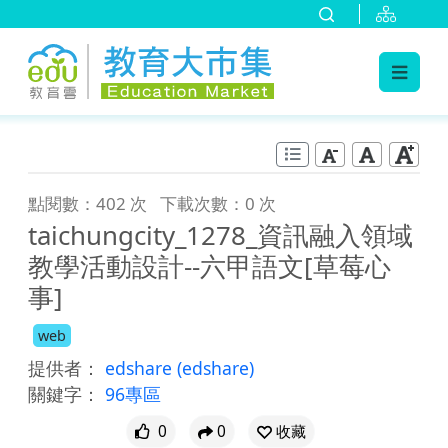
:::
跳到主要內容
:::
點閱數：402 次
下載次數：0 次
taichungcity_1278_資訊融入領域
教學活動設計--六甲語文[草莓心
事]
web
提供者：
edshare
(edshare)
關鍵字：
96專區
0
0
收藏