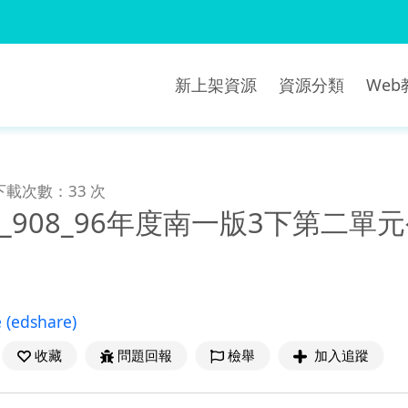
新上架資源
資源分類
We
下載次數：33 次
ncity_908_96年度南一版3下
e
(edshare)
收藏
問題回報
檢舉
加入追蹤