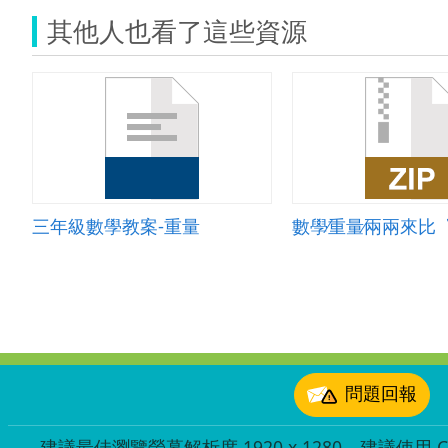
其他人也看了這些資源
三年級數學教案-重量
數學∕重量∕兩兩來比
:::
問題回報
建議最佳瀏覽螢幕解析度 1920 x 1280，建議使用 Chr