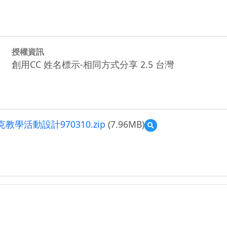
授權資訊
創用CC 姓名標示-相同方式分享 2.5 台灣
克教學活動設計970310.zip
(7.96MB)
預
覽
tainancity_908_96
年
度
南
一
版
3
下
第