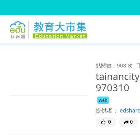
:::
跳到主要內容
:::
點閱數：908 次
taina
970310
web
提供者：
edshar
0
0