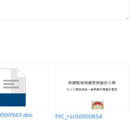
0000943.doc
TYC_rsc00000854
T