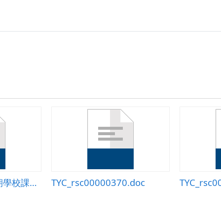
二
單
元
公
斤
和
公
克
教
學
活
動
設
計
970310.zip
九十三學年度上學期學校課程計畫
TYC_rsc00000370.doc
TYC_rsc0