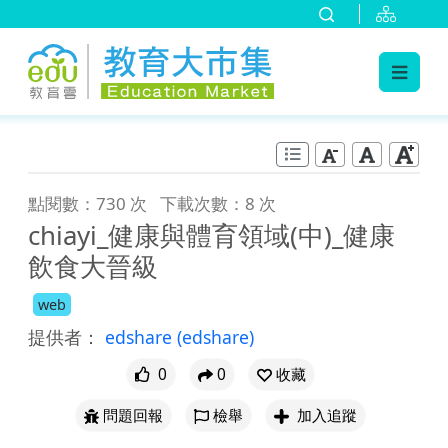
:::
跳到主要內容
:::
點閱數：730 次
下載次數：8 次
chiayi_健康與體育領域(中)_健康
飲食大晉級
web
提供者：
edshare
(edshare)
0
0
收藏
問題回報
檢舉
加入追蹤