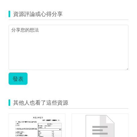
chiayi_
健
資源評論或心得分享
康
與
體
育
領
域
(中)_
健
康
飲
食
發表
大
晉
級.zip
其他人也看了這些資源