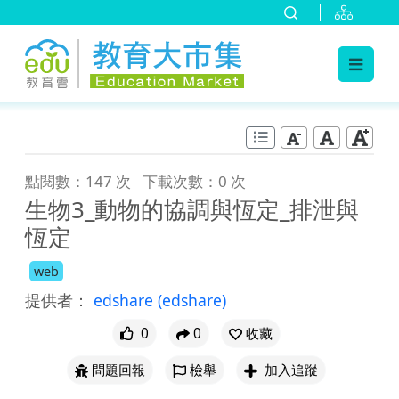
:::
跳到主要內容
:::
點閱數：147 次
下載次數：0 次
生物3_動物的協調與恆定_排泄與
恆定
web
提供者：
edshare
(edshare)
0
0
收藏
問題回報
檢舉
加入追蹤