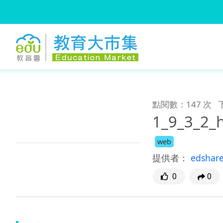
:::
跳到主要內容
:::
點閱數：147 次
1_9_3_2_
web
提供者：
edshar
0
0