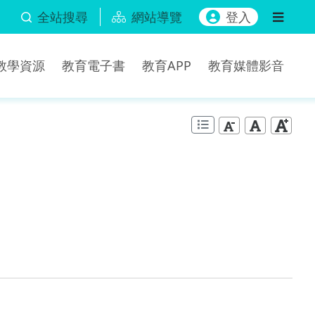
全站搜尋
網站導覽
登入
b教學資源
教育電子書
教育APP
教育媒體影音