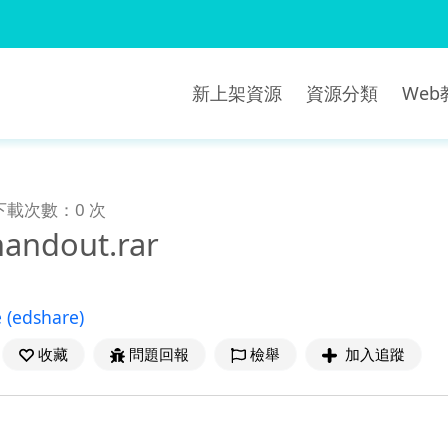
新上架資源
資源分類
We
下載次數：0 次
handout.rar
e
(edshare)
收藏
問題回報
檢舉
加入追蹤