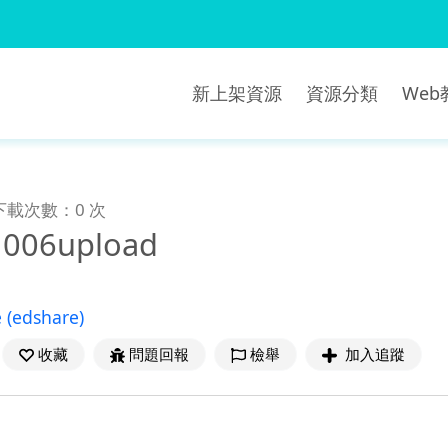
新上架資源
資源分類
We
下載次數：0 次
006upload
e
(edshare)
收藏
問題回報
檢舉
加入追蹤