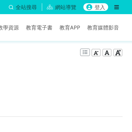
全站搜尋
網站導覽
登入
b教學資源
教育電子書
教育APP
教育媒體影音