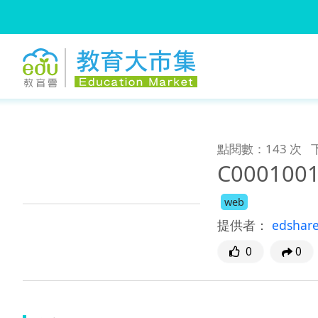
:::
跳到主要內容
:::
點閱數：143 次
C0001001
web
提供者：
edshar
0
0