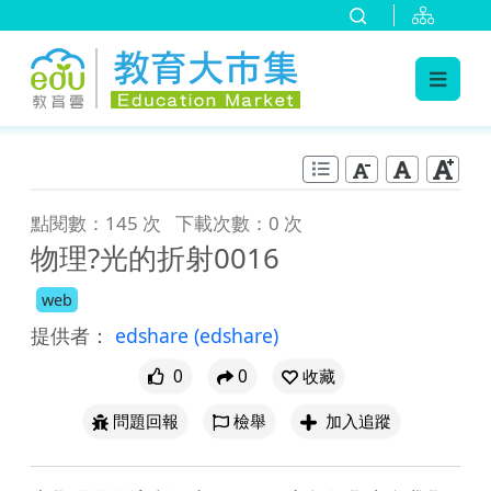
:::
跳到主要內容
:::
點閱數：145 次
下載次數：0 次
物理?光的折射0016
web
提供者：
edshare
(edshare)
0
0
收藏
問題回報
檢舉
加入追蹤