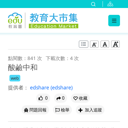
:::
跳到主要內容
:::
點閱數：841 次
下載次數：4 次
酸鹼中和
web
提供者：
edshare
(edshare)
0
0
收藏
問題回報
檢舉
加入追蹤