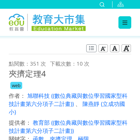
:::
跳到主要內容
:::
點閱數：351 次
下載次數：10 次
夾擠定理4
web
作者：
旭聯科技
((數位典藏與數位學習國家型科
技計畫第六分項子二計畫))
、
陳燕靜
(立成功國
小)
提供者：
教育部
((數位典藏與數位學習國家型科
技計畫第六分項子二計畫))
關鍵字：
函數
、
夾擠定理
、
極限