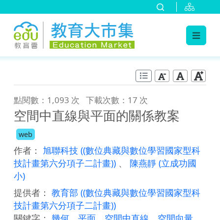
:::
跳到主要內容
:::
點閱數：1,093 次
下載次數：17 次
空間中直線與平面的關係教案
web
作者：
旭聯科技
((數位典藏與數位學習國家型科
技計畫第六分項子二計畫))
、
陳燕靜
(立成功國
小)
提供者：
教育部
((數位典藏與數位學習國家型科
技計畫第六分項子二計畫))
關鍵字：
幾何
、
平面
、
空間中直線
、
空間向量