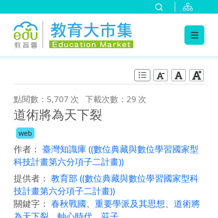
:::
跳到主要內容
:::
點閱數：5,707 次
下載次數：29 次
道術將為天下裂
web
作者：
臺灣知識庫
((數位典藏與數位學習國家型
科技計畫第六分項子二計畫))
提供者：
教育部
((數位典藏與數位學習國家型科
技計畫第六分項子二計畫))
關鍵字：
春秋戰國
、
重要學派及其思想
、
道術將
為天下裂
、
軸心時代
、
莊子