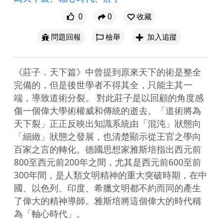
0
0
收藏
問題回報
檢舉
加入追蹤
《莊子．天下篇》中曾提到原來天下的術是整全
完備的，但是後世學者不得其全，只能主其一
端，導致道術分裂。 對此莊子是以回顧的角度感
傷一個偉大學術權威和傳統的逝去。「道術將為
天下裂」正正反映出知識系統由「混沌」狀態向
「細緻」狀態之發展，也清楚顯示從王官之學向
百家之言的轉化。德國思想家雅斯培指出西元前
800至西元前200年之間，尤其是西元前600至前
300年間，是人類文明精神的重大突破時期，在中
國、以色列、印度、希臘文明都不約而同的產生
了偉大的精神導師。雅斯培將這個偉大的時代稱
為「軸心時代」。