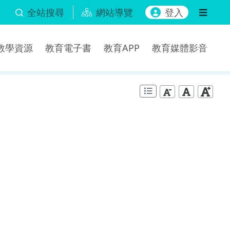
全站搜尋
網站導覽
登入
b教學資源
教育電子書
教育APP
教育媒體影音