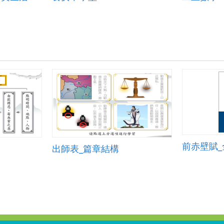
前赤壁賦
出師表_篇章結構