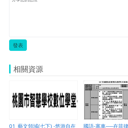
發表
相關資源
01_藝文領域(七下) -悠游自在