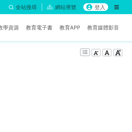
全站搜尋
網站導覽
登入
b教學資源
教育電子書
教育APP
教育媒體影音