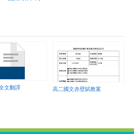
_全文翻譯
高二國文赤壁賦教案