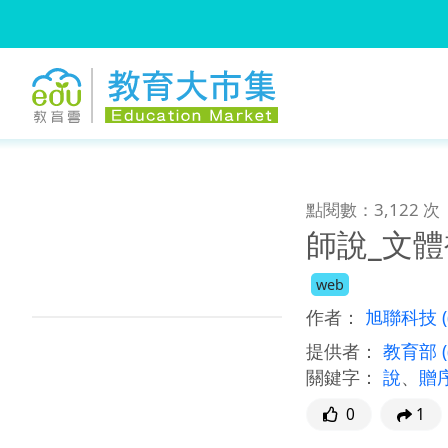
:::
跳到主要內容
:::
點閱數：3,122 次
師說_文
web
作者：
旭聯科技
提供者：
教育部
關鍵字：
說
、
贈
0
1