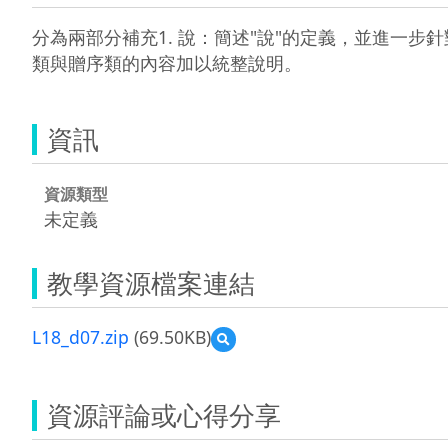
分為兩部分補充1. 說：簡述"說"的定義，並進一步
類與贈序類的內容加以統整說明。
資訊
資源類型
未定義
教學資源檔案連結
L18_d07.zip
(69.50KB)
預
覽
L18_d07.zip
資源評論或心得分享