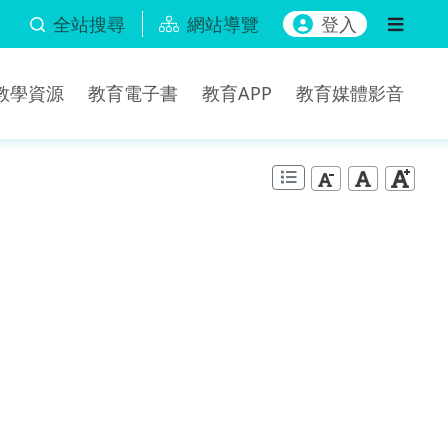
全站搜尋
網站導覽
登入
b教學資源
教育電子書
教育APP
教育媒體影音