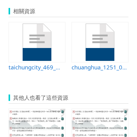
相關資源
狐假虎威
taichungcity_469_教案.doc
chuanghua_1251_01井底之蛙.doc
其他人也看了這些資源