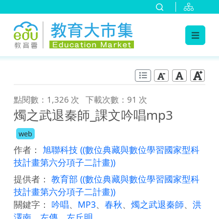
:::
跳到主要內容
:::
點閱數：1,326 次
下載次數：91 次
燭之武退秦師_課文吟唱mp3
web
作者：
旭聯科技
((數位典藏與數位學習國家型科
技計畫第六分項子二計畫))
提供者：
教育部
((數位典藏與數位學習國家型科
技計畫第六分項子二計畫))
關鍵字：
吟唱
、
MP3
、
春秋
、
燭之武退秦師
、
洪
澤南
、
左傳
、
左丘明