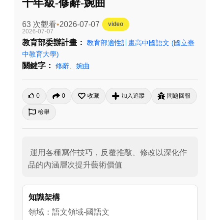
十年級-修辭-婉曲
63 次觀看
2026-07-07
video
2026-07-07
教育部委辦計畫：
教育部適性計畫高中國語文
(國立臺
中教育大學)
關鍵字：
修辭
、
婉曲
0
0
收藏
加入追蹤
問題回報
檢舉
 運用各種寫作技巧，反覆推敲、修改以深化作
品的內涵層次提升藝術價值
知識架構
領域：語文領域-國語文