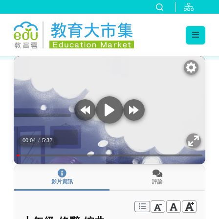
:::
跳到主要內容
:::
00:04
/
5:32
影片資訊
評論