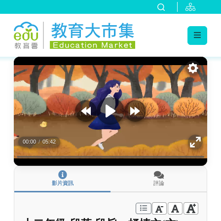
:::
跳到主要內容
:::
00:00
/
05:42
影片資訊
評論