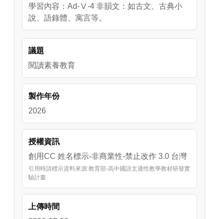
學習內容：Ad-Ⅴ-4 非韻文：如古文、古典小
說、語錄體、寓言等。
議題
閱讀素養教育
製作年份
2026
授權資訊
創用CC 姓名標示-非商業性-禁止改作 3.0 台灣
引用時請標示資料來源:教育部-高中國語文適性教學教材研發實
驗計畫
上傳時間