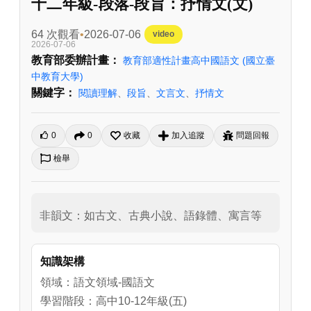
十二年級-段落-段旨：抒情文(文)
64 次觀看
2026-07-06
video
2026-07-06
教育部委辦計畫：
教育部適性計畫高中國語文
(國立臺
中教育大學)
關鍵字：
閱讀理解
、
段旨
、
文言文
、
抒情文
0
0
收藏
加入追蹤
問題回報
檢舉
非韻文：如古文、古典小說、語錄體、寓言等
知識架構
領域：語文領域-國語文
學習階段：高中10-12年級(五)