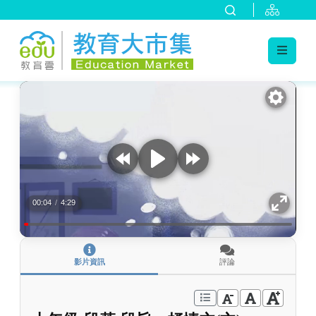
:::
跳到主要內容
:::
00:04
/
4:29
影片資訊
評論