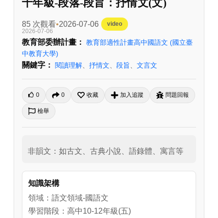
十年級-段落-段旨：抒情文(文)
85 次觀看
2026-07-06
video
2026-07-06
教育部委辦計畫：
教育部適性計畫高中國語文
(國立臺
中教育大學)
關鍵字：
閱讀理解
、
抒情文
、
段旨
、
文言文
0
0
收藏
加入追蹤
問題回報
檢舉
非韻文：如古文、古典小說、語錄體、寓言等
知識架構
領域：語文領域-國語文
學習階段：高中10-12年級(五)