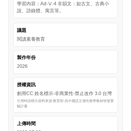
學習內容：Ad-Ⅴ-4 非韻文：如古文、古典小
說、語錄體、寓言等。
議題
閱讀素養教育
製作年份
2026
授權資訊
創用CC 姓名標示-非商業性-禁止改作 3.0 台灣
引用時請標示資料來源:教育部-高中國語文適性教學教材研發實
驗計畫
上傳時間