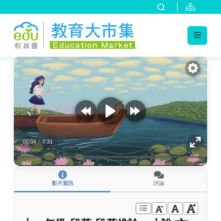
:::
跳到主要內容
:::
00:04
/
7:31
影片資訊
評論