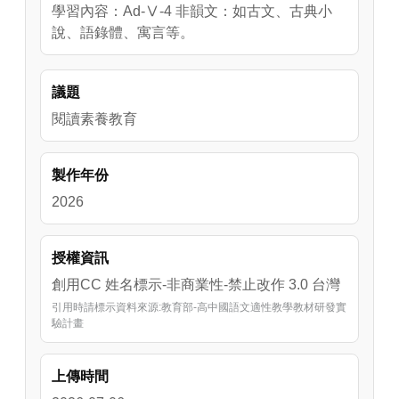
學習內容：Ad-Ⅴ-4 非韻文：如古文、古典小
說、語錄體、寓言等。
議題
閱讀素養教育
製作年份
2026
授權資訊
創用CC 姓名標示-非商業性-禁止改作 3.0 台灣
引用時請標示資料來源:教育部-高中國語文適性教學教材研發實
驗計畫
上傳時間