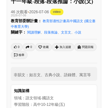
十一年級-段落-段落推論：小說(文)
46 次觀看
2026-07-06
video
2026-07-06
教育部委辦計畫：
教育部適性計畫高中國語文
(國立臺
中教育大學)
關鍵字：
閱讀理解
、
段落推論
、
文言文
、
小說
0
0
收藏
加入追蹤
問題回報
檢舉
非韻文：如古文、古典小說、語錄體、寓言等
知識架構
領域：語文領域-國語文
學習階段：高中10-12年級(五)