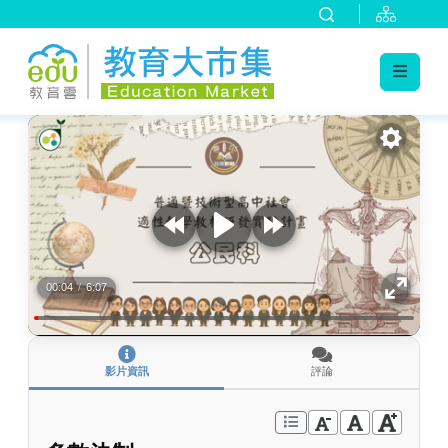
:::
跳到主要內容
:::
00:04
/
6:07
影片資訊
評論