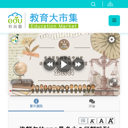
:::
跳到主要內容
:::
00:04
/
6:20
影片資訊
評論