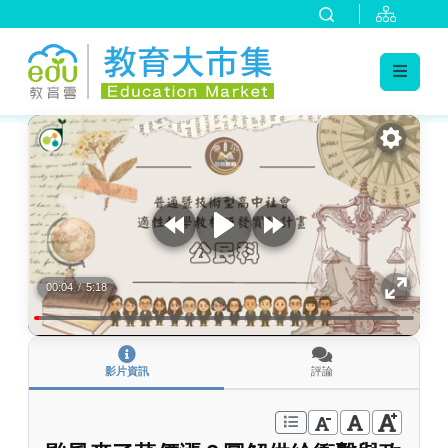
:::
跳到主要內容
:::
00:04
/
5:18
影片資訊
評論