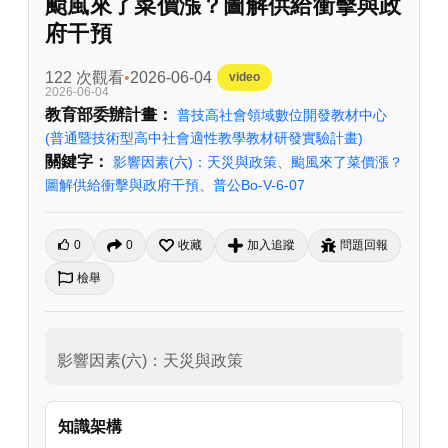
颱風來了菜價漲？圖解供給衝擊與政
府干預
122 次觀看
2026-06-04
video
2026-06-04
教育部委辦計畫：
普技高社會領域數位開發教材中心
(普通暨技術型高中社會適性教學教材研發實驗計畫)
關鍵字：
影響因素(六)：天災與政策
、
颱風來了菜價漲？
圖解供給衝擊與政府干預
、
普公Bo-V-6-07
0
0
收藏
加入追蹤
問題回報
檢舉
影響因素(六)：天災與政策
知識架構