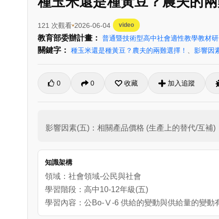
種玉米還是種黃豆？農夫的兩
121 次觀看
2026-06-04
video
教育部委辦計畫：
普通暨技術型高中社會適性教學教材
關鍵字：
種玉米還是種黃豆？農夫的兩難選擇！
、
影響因素
0
0
收藏
加入追蹤
影響因素(五)：相關產品價格 (生產上的替代/互補)
知識架構
領域：社會領域-公民與社會
學習階段：高中10-12年級(五)
學習內容：公Bo-Ⅴ-6 供給的變動與供給量的變