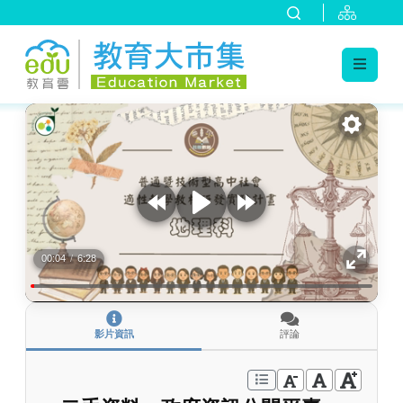
:::
跳到主要內容
:::
00:04
/
6:28
影片資訊
評論