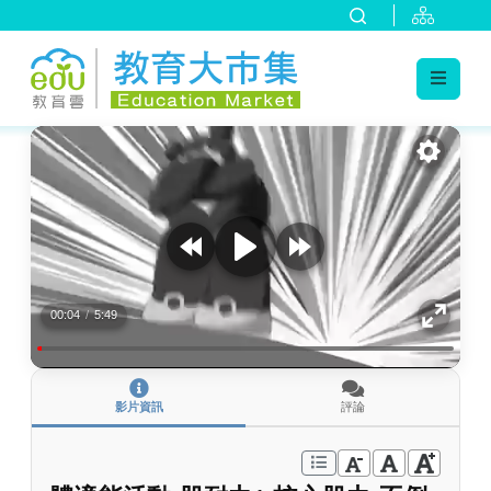
:::
跳到主要內容
:::
00:04
/
5:49
影片資訊
評論