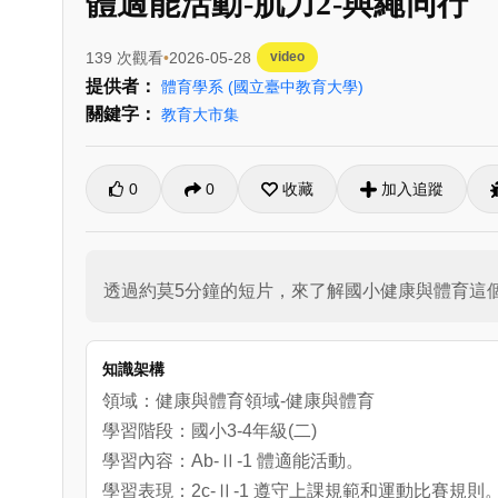
體適能活動-肌力2-與繩同行
139 次觀看
2026-05-28
video
提供者：
體育學系
(國立臺中教育大學)
關鍵字：
教育大市集
0
0
收藏
加入追蹤
透過約莫5分鐘的短片，來了解國小健康與體育這個
知識架構
領域：健康與體育領域-健康與體育
學習階段：國小3-4年級(二)
學習內容：Ab-Ⅱ-1 體適能活動。
學習表現：2c-Ⅱ-1 遵守上課規範和運動比賽規則