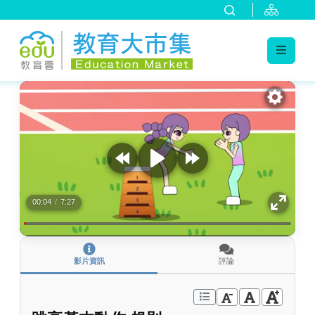
:::
跳到主要內容
:::
00:04
/
7:27
影片資訊
評論