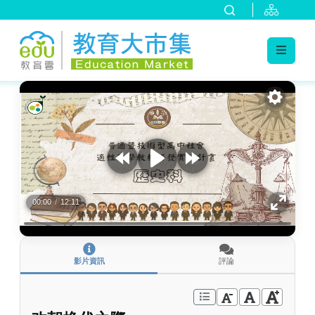
:::
跳到主要內容
:::
00:00
/
12:11
影片資訊
評論