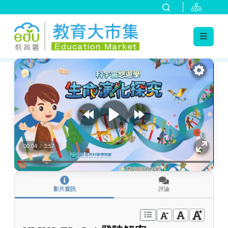
:::
跳到主要內容
:::
00:04
/
3:57
影片資訊
評論