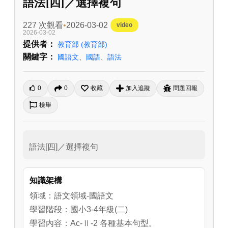
語法[四]／選擇複句
227 次觀看
2026-03-02
video
2026-03-02
提供者：
教育部
(教育部)
關鍵字：
國語文
、
國語
、
語法
0
0
收藏
加入追蹤
問題回報
檢舉
語法[四]／選擇複句
知識架構
領域：語文領域-國語文
學習階段：國小3-4年級(二)
學習內容：Ac-Ⅱ-2 各種基本句型。