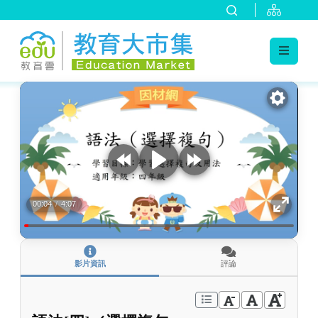
:::
跳到主要內容
:::
00:04
/
4:07
影片資訊
評論